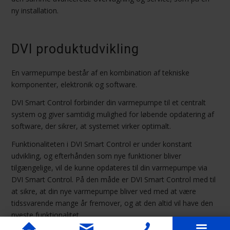
ny installation.
DVI produktudvikling
En varmepumpe består af en kombination af tekniske
komponenter, elektronik og software.
DVI Smart Control forbinder din varmepumpe til et centralt
system og giver samtidig mulighed for løbende opdatering af
software, der sikrer, at systemet virker optimalt.
Funktionaliteten i DVI Smart Control er under konstant
udvikling, og efterhånden som nye funktioner bliver
tilgængelige, vil de kunne opdateres til din varmepumpe via
DVI Smart Control. På den måde er DVI Smart Control med til
at sikre, at din nye varmepumpe bliver ved med at være
tidssvarende mange år fremover, og at den altid vil have den
nyeste funktionalitet.