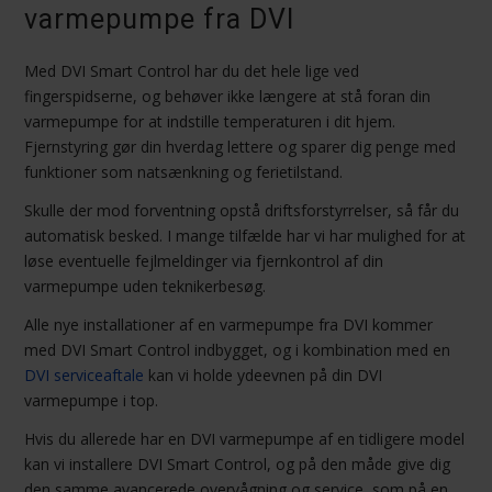
varmepumpe fra DVI
Med DVI Smart Control har du det hele lige ved
fingerspidserne, og behøver ikke længere at stå foran din
varmepumpe for at indstille temperaturen i dit hjem.
Fjernstyring gør din hverdag lettere og sparer dig penge med
funktioner som natsænkning og ferietilstand.
Skulle der mod forventning opstå driftsforstyrrelser, så får du
automatisk besked. I mange tilfælde har vi har mulighed for at
løse eventuelle fejlmeldinger via fjernkontrol af din
varmepumpe uden teknikerbesøg.
Alle nye installationer af en varmepumpe fra DVI kommer
med DVI Smart Control indbygget, og i kombination med en
DVI serviceaftale
kan vi holde ydeevnen på din DVI
varmepumpe i top.
Hvis du allerede har en DVI varmepumpe af en tidligere model
kan vi installere DVI Smart Control, og på den måde give dig
den samme avancerede overvågning og service, som på en