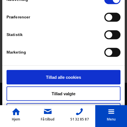
Præferencer
Statistik
Marketing
Tillad alle cookies
Tillad valgte
KONTAKT OS
Ib Rasmussen Elektric
Kun nødvendige cookies
Bispebjergvej 68
Hjem
Få tilbud
51 32 85 87
Menu
2400 København NV