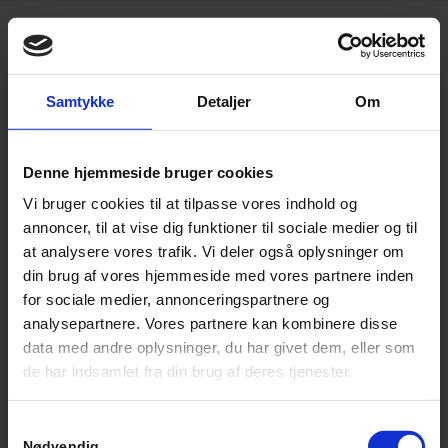
Kontakt os
Samtykke
Detaljer
Om
Send os en besked hvis du ønsker et uforpligtende
tilbud eller har spørgsmål.
Denne hjemmeside bruger cookies
Vi bruger cookies til at tilpasse vores indhold og
annoncer, til at vise dig funktioner til sociale medier og til
at analysere vores trafik. Vi deler også oplysninger om
din brug af vores hjemmeside med vores partnere inden
for sociale medier, annonceringspartnere og
analysepartnere. Vores partnere kan kombinere disse
data med andre oplysninger, du har givet dem, eller som
de har indsamlet fra din brug af deres tjenester.
Samtykkevalg
Nødvendig